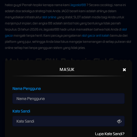
haloo guys! Pernah terpikir kenapa nama kami
Jagoslot88
? Secara cocoklogi, nama ini
adalah doa sekaligus strategi hoki Anda. JAGO berarti kami adalah ahlinya dalam
menyediakan infrastruktur
slot online
yang stabil; SLOT adalah media bagi Anda untuk
menjemput impian; dan angka 88 adalah simbol hoki yang bentuknya tidak pernah
terputus. Di tahun 2026 ini, Jagoslot88 hadir untuk memastikan bahwa hoki Anda di
slot
gacor
mengalir tanpa henti. Kami percaya pengalaman
slot gacor anti kalah
bermula dari
platform yang jujur, sehingga Anda bisa fokus mengejar kemenangan di setiap putaran slot
online setiap hari tanpa gangguan sistem yang tidak jelas.
Metode FLOW: Rahasia Slot Gacor
×
& Slot Online di Jagoslot88
MASUK
Halo teman-teman! Agar filosofi angka 88 benar-benar membawa keberuntungan,
Nama Pengguna
Jagoslot88 memperkenalkan pendekatan FLOW. Strategi ini sangat efektif diaplikasikan
saat Anda bermain slot online di provider besar seperti
Slot Pragmatic, PG Slot, atau Slot88
:
F (Focus): Tetapkan target pada satu jenis slot gacor yang memiliki pola stabil.
Kata Sandi
L (Logic): Gunakan logika saat mengelola modal di platform slot online agar tidak terbawa
emosi.
O (Observation): Amati pergerakan server Jagoslot88 untuk menemukan jam hoki slot
Lupa Kata Sandi?
gacor.