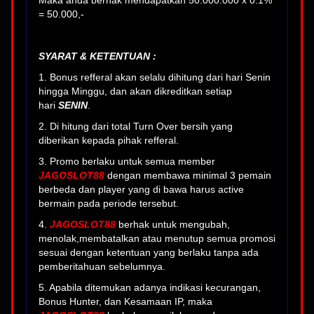
Maka anda berhak mendapatkan 50.000.000 x 0.1%
= 50.000,-
SYARAT & KETENTUAN :
1. Bonus refferal akan selalu dihitung dari hari Senin
hingga Minggu, dan akan dikreditkan setiap
hari
SENIN
.
2. Di hitung dari total Turn Over bersih yang
diberikan kepada pihak refferal.
3. Promo berlaku untuk semua member
JAGOSLOT88
dengan membawa minimal 3 pemain
berbeda dan player yang di bawa harus active
bermain pada periode tersebut.
4.
JAGOSLOT88
berhak untuk mengubah,
menolak,membatalkan atau menutup semua promosi
sesuai dengan ketentuan yang berlaku tanpa ada
pemberitahuan sebelumnya.
5. Apabila ditemukan adanya indikasi kecurangan,
Bonus Hunter, dan Kesamaan IP, maka