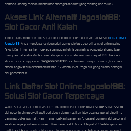
harapan kosong, melainkan hasil dari strategi slot online yang matang dan terukur.
Akses Link Alternatif Jagoslot88:
Slot Gacor Anti Kalah
Jangan biarkan momen hoki Anda terganggu oleh sistem yang lambat. Melalui
link alternatif
Jagoslot88
, Anda mendapatkan jalur prioritas menuju berbagai pilihan slot online paling
favorit. Kami memastikan tidak ada gangguan teknis bersifat non-procedural yang bisa
menghambat ambisi Anda meraih slot gacor. Kecepatan server di Jagoslot88 dirancang
khusus agar setiap pencari
slot gacor anti kalah
bisa bermain dengan nyaman, terutama
saat mengakses koleksi slot online dari PGSlot atau Slot Pragmatic yang dikenal sebagai
slot gacor saat ini.
Link Daftar Slot Online Jagoslot88:
Solusi Slot Gacor Terpercaya
Waktu Anda sangat berharga saat mencari hoki di slot online. Di Jagoslot88, setiap sistem
slot gacor telah melewati audit berkala untuk memastikan tidak ada manipulasi algoritma
yang merugikan pemain. Kami menempatkan keamanan Anda saat bermain slot gacor anti
kalah sebagai prioritas nomor satu. Keamanan saldo Anda di Jagoslot88 adalah jaminan
mutlak saat Anda menikmati layanan slot online yang kami sediakan secara profesional.