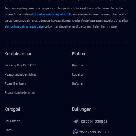
Jangan ragu lagi, saatnya bergabung dengan komunitas slot online terbesar. Amankan
posisi Anda melalui
link daftar resmi Jagoslot88
dan rasakan sensasi bermain di situs slot
gacor yang sudah teruji. Semoga hoki selalu menyertai Anda bersama Jagoslot88, platform
slot online paling terpercaya
untuk mendapatkan slot gacor anti kalah hari ini juga!
Kebijaksanaan
Platform
Tentang JAGOSLOT88
Promosi
Responsible Gambling
Loyalty
Pusat Bantuan
Referral
Syarat dan Ketentuan
Kategori
Dukungan
Hot Games
+6285141566262
Slots
+6287866782279