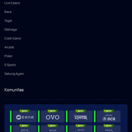
Live Casino
Race
Togel
Olahraga
Crash Game
Arcade
Poker
E-Sports
Sabung Ayam
Komunitas