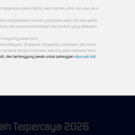
pat keganjilan dalam betlist, kami berhak untuk menutup akun
ntuk menghasilkan taruhan yang tidak wajar dan merugikan
dahulu dan semua kemenangan dari taruhan yang dilakukan
ar tanggung jawab kami.
perti Malaysia, Singapore, Hongkong, Cambodia, dan China.
uju berbeda dengan informasi rekening pada database kami.
dil, dan bertanggung jawab untuk pelanggan
situs judi slot
Kalah Terpercaya 2026