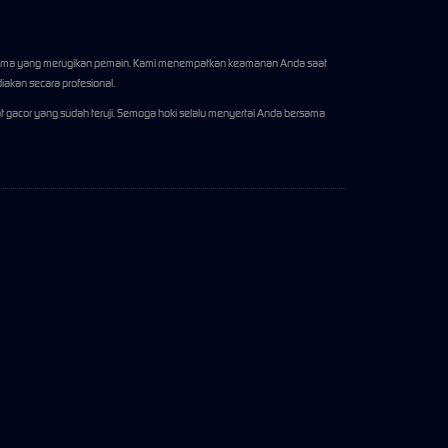
 algoritma yang merugikan pemain. Kami menempatkan keamanan Anda saat
iakan secara profesional.
lot gacor yang sudah teruji. Semoga hoki selalu menyertai Anda bersama