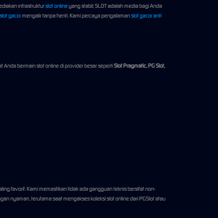
ediakan infrastruktur
slot online
yang stabil; SLOT adalah media bagi Anda
slot gacor
mengalir tanpa henti. Kami percaya pengalaman
slot gacor anti
Anda bermain slot online di provider besar seperti
Slot Pragmatic, PG Slot,
paling favorit. Kami memastikan tidak ada gangguan teknis bersifat non-
gan nyaman, terutama saat mengakses koleksi slot online dari PGSlot atau