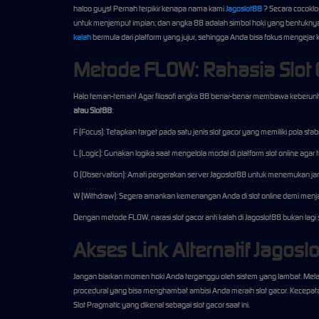
haloo guys! Pernah terpikir kenapa nama kami
Jagoslot88
? Secara cocoklog
untuk menjemput impian; dan angka 88 adalah simbol hoki yang bentuknya 
kalah
bermula dari platform yang jujur, sehingga Anda bisa fokus mengejar k
Metode FLOW: Rahasia Slot G
Halo teman-teman! Agar filosofi angka 88 benar-benar membawa keberuntung
atau Slot88
:
F (Focus): Tetapkan target pada satu jenis slot gacor yang memiliki pola stabi
L (Logic): Gunakan logika saat mengelola modal di platform slot online agar 
O (Observation): Amati pergerakan server Jagoslot88 untuk menemukan jam 
W (Withdraw): Segera amankan kemenangan Anda di slot online demi menjag
Dengan metode FLOW, narasi slot gacor anti kalah di Jagoslot88 bukan lagi 
Akses Link Alternatif Jagoslo
Jangan biarkan momen hoki Anda terganggu oleh sistem yang lambat. Mela
procedural yang bisa menghambat ambisi Anda meraih slot gacor. Kecepata
Slot Pragmatic yang dikenal sebagai slot gacor saat ini.