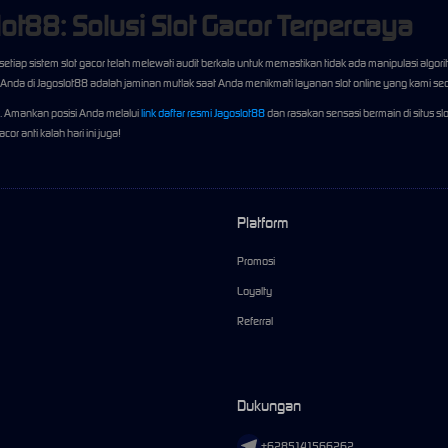
lot88: Solusi Slot Gacor Terpercaya
88, setiap sistem slot gacor telah melewati audit berkala untuk memastikan tidak ada manipulasi
o Anda di Jagoslot88 adalah jaminan mutlak saat Anda menikmati layanan slot online yang kami sed
r. Amankan posisi Anda melalui
link daftar resmi Jagoslot88
dan rasakan sensasi bermain di situs s
r anti kalah hari ini juga!
Platform
Promosi
Loyalty
Referral
Dukungan
+6285141566262