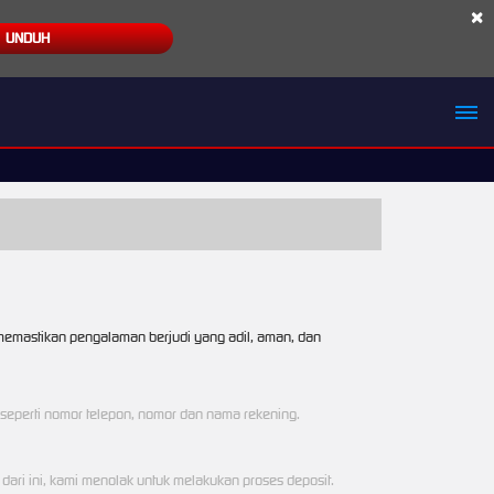
×
UNDUH
memastikan pengalaman berjudi yang adil, aman, dan
 seperti nomor telepon, nomor dan nama rekening.
 dari ini, kami menolak untuk melakukan proses deposit.