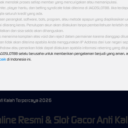
hak menolak proses setiap member yang mencurigakan atau memanipulasi.
ter, player hantu, dan betting syndicate tidak diterima di JAGOSLOT88. Jika terda
ta seluruh kredit yang ada.
n perangkat, software, bots, program, atau metode apapun yang diaplikasikan u
i dilarang keras. Penutupan akun akan dilakukan tanpa pemberitahuan terlebih 
talkan dan sisa saldo akan dihanguskan.
k menerima komplain atas void dan reject dalam permainan karena dianggap dilu
an tidak akan diterima apabila Anda menggunakan IP Address dari luar negeri se
thdraw atau penarikan tidak dapat dilakukan apabila informasi rekening yang dit
JAGOSLOT88 selalu berusaha untuk memberikan pengalaman berjudi yang aman, a
baik
di Indonesia ini.
Anti Kalah Terpercaya 2026
Online Resmi & Slot Gacor Anti 