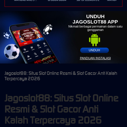
UNDUH
JAGOSLOT88 APP
Nikmati berbagai permainan dalam satu
genggaman
UNDUH
PANDUAN INSTALASI
Jagoslot88: Situs Slot Online Resmi & Slot Gacor Anti Kalah
Terpercaya 2026
Jagoslot88: Situs Slot Online
Resmi & Slot Gacor Anti
Kalah Terpercaya 2026