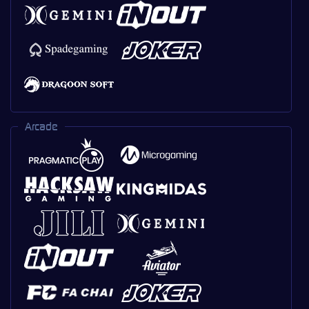
Arcade