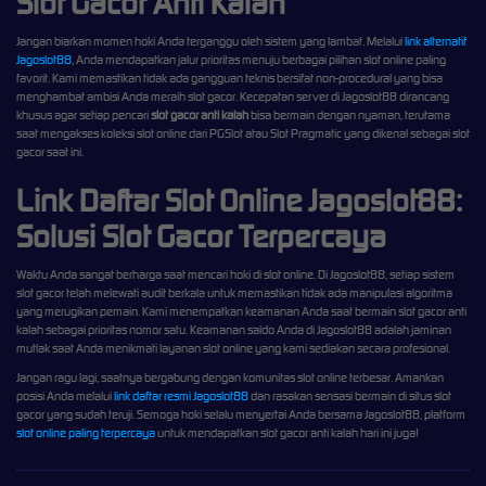
Slot Gacor Anti Kalah
Jangan biarkan momen hoki Anda terganggu oleh sistem yang lambat. Melalui
link alternatif
Jagoslot88
, Anda mendapatkan jalur prioritas menuju berbagai pilihan slot online paling
favorit. Kami memastikan tidak ada gangguan teknis bersifat non-procedural yang bisa
menghambat ambisi Anda meraih slot gacor. Kecepatan server di Jagoslot88 dirancang
khusus agar setiap pencari
slot gacor anti kalah
bisa bermain dengan nyaman, terutama
saat mengakses koleksi slot online dari PGSlot atau Slot Pragmatic yang dikenal sebagai slot
gacor saat ini.
Link Daftar Slot Online Jagoslot88:
Solusi Slot Gacor Terpercaya
Waktu Anda sangat berharga saat mencari hoki di slot online. Di Jagoslot88, setiap sistem
slot gacor telah melewati audit berkala untuk memastikan tidak ada manipulasi algoritma
yang merugikan pemain. Kami menempatkan keamanan Anda saat bermain slot gacor anti
kalah sebagai prioritas nomor satu. Keamanan saldo Anda di Jagoslot88 adalah jaminan
mutlak saat Anda menikmati layanan slot online yang kami sediakan secara profesional.
Jangan ragu lagi, saatnya bergabung dengan komunitas slot online terbesar. Amankan
posisi Anda melalui
link daftar resmi Jagoslot88
dan rasakan sensasi bermain di situs slot
gacor yang sudah teruji. Semoga hoki selalu menyertai Anda bersama Jagoslot88, platform
slot online paling terpercaya
untuk mendapatkan slot gacor anti kalah hari ini juga!