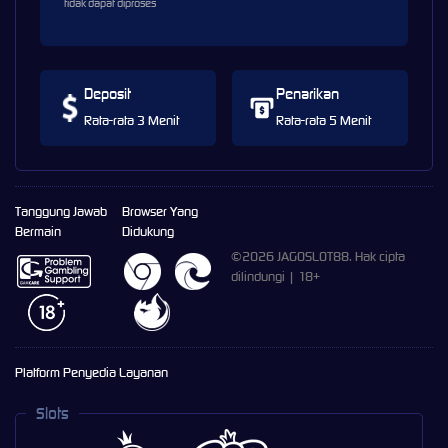
tidak dapat diproses
Deposit
Penarikan
Rata-rata 3 Menit
Rata-rata 5 Menit
Tanggung Jawab
Browser Yang
Bermain
Didukung
©2026 JAGOSLOT88. Hak cipta
dilindungi | 18+
Platform Penyedia Layanan
Slots