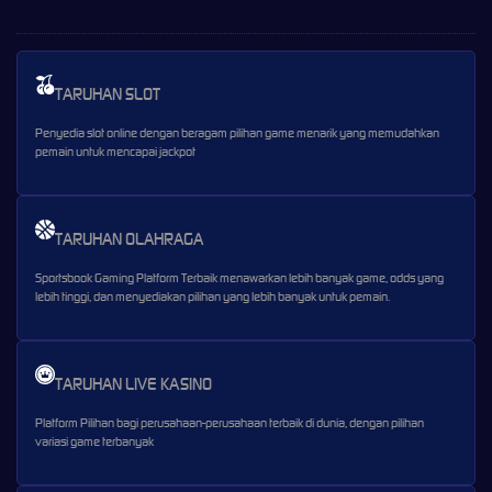
TARUHAN SLOT
Penyedia slot online dengan beragam pilihan game menarik yang memudahkan
pemain untuk mencapai jackpot
TARUHAN OLAHRAGA
Sportsbook Gaming Platform Terbaik menawarkan lebih banyak game, odds yang
lebih tinggi, dan menyediakan pilihan yang lebih banyak untuk pemain.
TARUHAN LIVE KASINO
Platform Pilihan bagi perusahaan-perusahaan terbaik di dunia, dengan pilihan
variasi game terbanyak