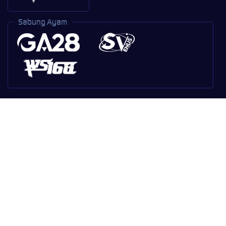
Sabung Ayam