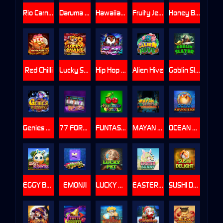
Rio Carnival
Daruma Block
Hawaiian Totem
Fruity Jester
Honey Bee Bee
Red Chilli
Lucky Snake
Hip Hop Penguin
Alien Hive
Goblin Slayer
Genies Blessing
77 FORTUNE
FUNTASTIC FRUIT
MAYAN TEMPLE
OCEAN ADVENTURE
EGGY BUNNIES
EMONJI
LUCKY PET
EASTER BUNNY
SUSHI DELIGHT