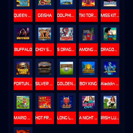
QUEEN OF THE NILE
GEISHA
DOLPHIN TREASURE
TIKI TORCH
MISS KITTY
BUFFALO
CHOY SUN DOA
5 DRAGONS
AMONG US
DRAGON BALL
FORTUNE LIONS
SILVER BULLET
GOLDEN TOUR
BOY KING
Aladdin Wishes
MARIO GOLF
HOT FRUITS 20
LONG LONG LONG
A NIGHT OUT
IRISH LUCK