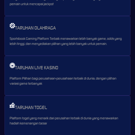
pemain untuk mencapai jackpot
TARUHAN OLAHRAGA
Sportsbook Gaming Platform Terbaik menawarkan lebih banyak game, odds yang
lebih tinggi, dan menyediakan pilihan yang lebih banyak untuk pemain.
TARUHAN LIVE KASINO
Platform Pilihan bagi perusahaan-perusahaan terbaik di dunia, dengan pilihan
variasi game terbanyak
TARUHAN TOGEL
Platform togel yang menarik dari perusahan terbaik di dunia yang menawarkan
hadiah kemenangan besar