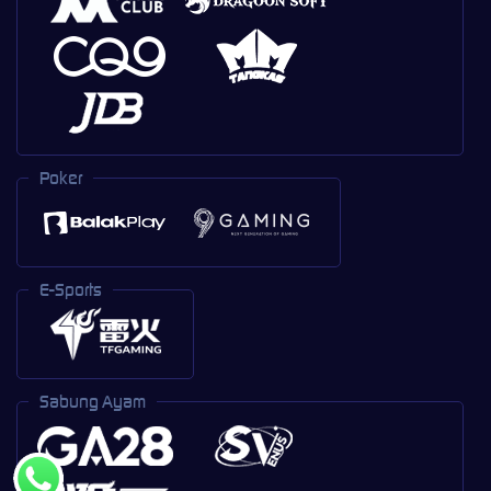
Poker
E-Sports
Sabung Ayam