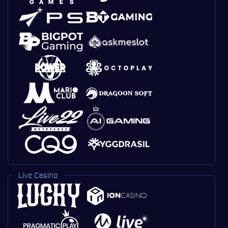
Live Casino