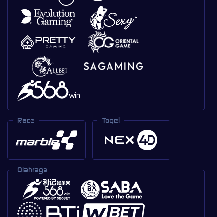
Race
Togel
Olahraga