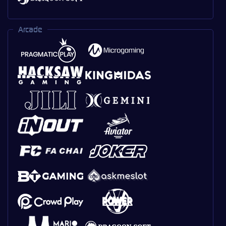
Arcade