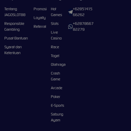
Tentang
Promosi
Hot
+62851415
JAGOSLOT88
Games
66262
Loyalty
Responsible
Slots
+62878667
Referral
Gambling
82279
Live
Pusat Bantuan
Casino
Syarat dan
Race
Ketentuan
Togel
Olahraga
Crash
Game
Arcade
Poker
E-Sports
Sabung
Ayam