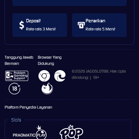
Deposit
Penarikan
Rata-rata 3 Menit
Rata-rata 5 Menit
Tanggung Jawab
Browser Yang
Bermain
Didukung
©2026 JAGOSLOT88. Hak cipta
dilindungi | 18+
Platform Penyedia Layanan
Slots