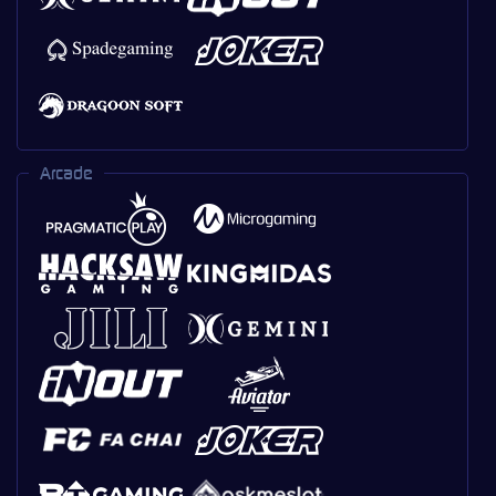
Arcade