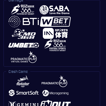
Olahraga
Crash Game