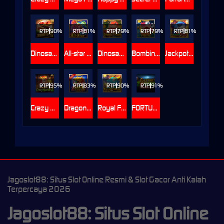
RTP
90%
RTP
81%
RTP
79%
RTP
79%
RTP
81%
Dinosaur Tycoon II
All-star Fishing
Dinosaur Tycoon
Bombing Fishing
Jackpot Fishing
RTP
95%
RTP
83%
RTP
90%
RTP
91%
Crazy Hunter 2
Dragon Treasure
Royal Fishing
FORTUNE ZOMBIE
Jagoslot88: Situs Slot Online Resmi & Slot Gacor Anti Kalah
Terpercaya 2026
Jagoslot88: Situs Slot Online