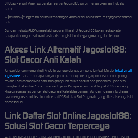
O (Observation): Amati pergerakan server Jagoslot88 untuk menemukan jam hoki slot
gacor.
W (Withdraw): Segera amankan kemenangan Anda di slot online demi menjaga konsistensi
hoki.
Dengan metode FLOW, narasi slot gacor anti kalah di Jagoslot88 bukan lagi sekadar
harapan kosong, melainkan hasil dari strategi slot online yang matang dan terukur.
Akses Link Alternatif Jagoslot88:
Slot Gacor Anti Kalah
Jangan biarkan momen hoki Anda terganggu oleh sistem yang lambat. Melalui
link alternatif
Jagoslot88
, Anda mendapatkan jalur prioritas menuju berbagai pilihan slot online paling
favorit. Kami memastikan tidak ada gangguan teknis bersifat non-procedural yang bisa
menghambat ambisi Anda meraih slot gacor. Kecepatan server di Jagoslot88 dirancang
khusus agar setiap pencari
slot gacor anti kalah
bisa bermain dengan nyaman, terutama
saat mengakses koleksi slot online dari PGSlot atau Slot Pragmatic yang dikenal sebagai slot
gacor saat ini.
Link Daftar Slot Online Jagoslot88:
Solusi Slot Gacor Terpercaya
Waktu Anda sangat berharga saat mencari hoki di slot online. Di Jagoslot88, setiap sistem