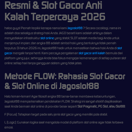
Resmi & Slot Gacor Anti
Kalah Terpercaya 2026
haloo guys! Pernah terpikir kenapa nama kami
Jagoslot88
? Secara cocoklogi, nama ini
adalah doa sekaligus strategi hoki Anda. JAGO berarti kami adalah ahlinya dalam
menyediakan infrastruktur
slot online
yang stabil; SLOT adalah media bagi Anda untuk
menjemput impian; dan angka 88 adalah simbol hoki yang bentuknya tidak pernah
terputus. Di tahun 2026 ini, Jagoslot88 hadir untuk memastikan bahwa hoki Anda di
slot
gacor
mengalir tanpa henti. Kami percaya pengalaman
slot gacor anti kalah
bermula dari
platform yang jujur, sehingga Anda bisa fokus mengejar kemenangan di setiap putaran slot
online setiap hari tanpa gangguan sistem yang tidak jelas.
Metode FLOW: Rahasia Slot Gacor
& Slot Online di Jagoslot88
Halo teman-teman! Agar filosofi angka 88 benar-benar membawa keberuntungan,
Jagoslot88 memperkenalkan pendekatan FLOW. Strategi ini sangat efektif diaplikasikan
saat Anda bermain slot online di provider besar seperti
Slot Pragmatic, PG Slot, atau Slot88
:
F (Focus): Tetapkan target pada satu jenis slot gacor yang memiliki pola stabil.
L (Logic): Gunakan logika saat mengelola modal di platform slot online agar tidak terbawa
emosi.