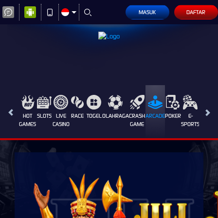
MASUK
DAFTAR
HOT
SLOTS
LIVE
RACE
TOGEL
OLAHRAGA
CRASH
ARCADE
POKER
E-
SABUN
GAMES
CASINO
GAME
SPORTS
AYAM