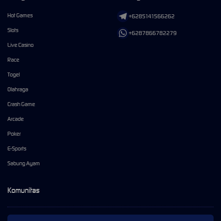
Hot Games
+6285141566262
Slots
+6287866782279
Live Casino
Race
Togel
Olahraga
Crash Game
Arcade
Poker
E-Sports
Sabung Ayam
Komunitas