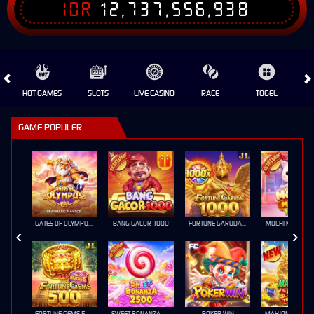
IDR
12,737,556,938
HOT GAMES
SLOTS
LIVE CASINO
RACE
TOGEL
OL
GAME POPULER
GATES OF OLYMPUS POP
BANG GACOR 1000
FORTUNE GARUDA 1000
MOCHI MANIA 1
FORTUNE GEMS 500
SWEET BONANZA 2500
POKER WIN