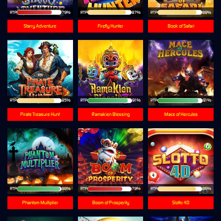
RTP
79%
RTP
87%
RTP
88%
Starry Adventure
Firefly Hunter
Book of Safari
RTP
85%
RTP
91%
RTP
91%
Pirate Treasure Hunt
Ramakien Blessing
Mace of Hercules
RTP
98%
RTP
79%
RTP
86%
Phantom Multiplier
Boom of Prosperity
Slotto 4D