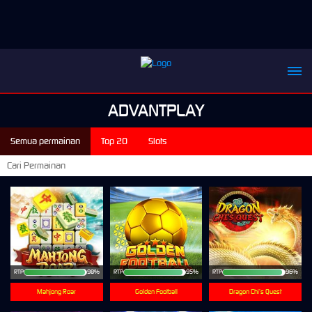
ADVANTPLAY
Semua permainan
Top 20
Slots
RTP
98%
RTP
95%
RTP
96%
Mahjong Roar
Golden Football
Dragon Chi’s Quest