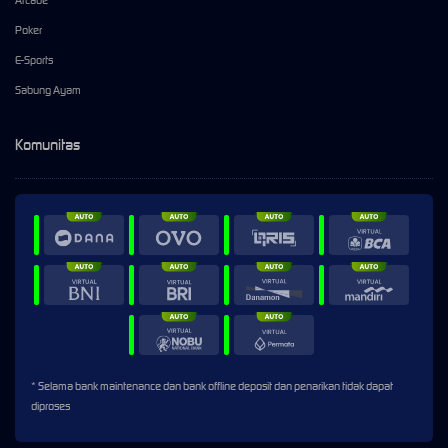
Poker
E-Sports
Sabung Ayam
Komunitas
* Selama bank maintenance dan bank offline deposit dan penarikan tidak dapat
diproses