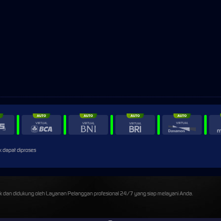
k dapat diproses
 dan didukung oleh Layanan Pelanggan profesional 24/7 yang siap melayani Anda.