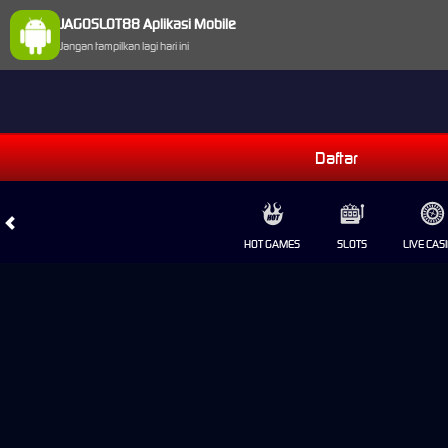
JAGOSLOT88 Aplikasi Mobile
Jangan tampilkan lagi hari ini
Daftar
HOT GAMES
SLOTS
LIVE CAS