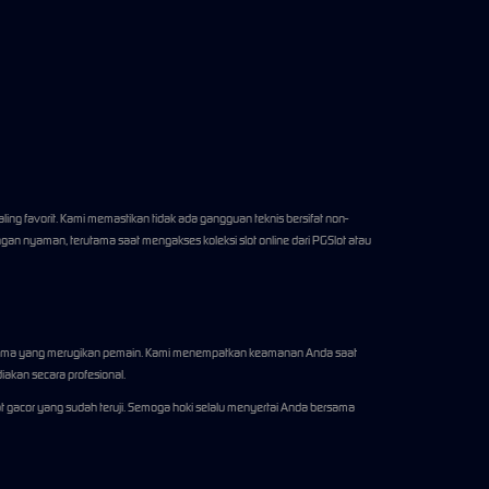
paling favorit. Kami memastikan tidak ada gangguan teknis bersifat non-
gan nyaman, terutama saat mengakses koleksi slot online dari PGSlot atau
 algoritma yang merugikan pemain. Kami menempatkan keamanan Anda saat
iakan secara profesional.
lot gacor yang sudah teruji. Semoga hoki selalu menyertai Anda bersama