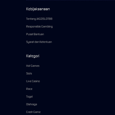
Kebijaksanaan
Tentang JAGOSLOT88
Responsible Gambling
Pusat Bantuan
Syarat dan Ketentuan
Kategori
Hot Games
Slots
Live Casino
Race
Togel
Olahraga
Crash Game