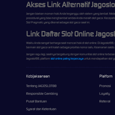
Akses Link Alternatif Jagoslo
Jangan biarkan momen hoki Anda terganggu oleh sistem yang lambat. Mela
procedural yang bisa menghambat ambisi Anda meraih slot gacor. Kecepatan
Slot Pragmatic yang dikenal sebagai slot gacor saat ini.
Link Daftar Slot Online Jagos
Waktu Anda sangat berharga saat mencari hoki di slot online. Di Jagoslot
bermain slot gacor anti kalah sebagai prioritas nomor satu. Keamanan sald
Jangan ragu lagi, saatnya bergabung dengan komunitas slot online terbesa
Jagoslot88, platform
slot online paling terpercaya
untuk mendapatkan slot gaco
Kebijaksanaan
Platform
Tentang JAGOSLOT88
Promosi
Responsible Gambling
Loyalty
Pusat Bantuan
Referral
Syarat dan Ketentuan