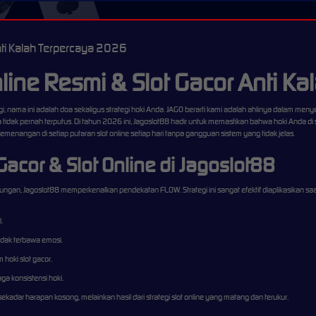
Anti Kalah Terpercaya 2026
Online Resmi & Slot Gacor Anti 
i, nama ini adalah doa sekaligus strategi hoki Anda. JAGO berarti kami adalah ahlinya dalam menye
idak pernah terputus. Di tahun 2026 ini, Jagoslot88 hadir untuk memastikan bahwa hoki Anda di
emenangan di setiap putaran slot online setiap hari tanpa gangguan sistem yang tidak jelas.
acor & Slot Online di Jagoslot88
an, Jagoslot88 memperkenalkan pendekatan FLOW. Strategi ini sangat efektif diaplikasikan saat 
.
tidak terbawa emosi.
hoki slot gacor.
a konsistensi hoki.
ekadar harapan kosong, melainkan hasil dari strategi slot online yang matang dan terukur.