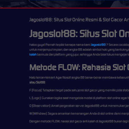
Jagoslot88: Situs Slot Online Resmi & Slot Gacor 
Jagoslot88: Situs Slot 
haloo guys! Pernah terpikir kenapa nama kami
Jagoslot88
? Secara cocoklog
untuk menjemput impian; dan angka 88 adalah simbol hoki yang bentuknya t
kalah
bermula dari platform yang jujur, sehingga Anda bisa fokus mengejar k
Metode FLOW: Rahasia Slot G
Halo teman-teman! Agar filosofi angka 88 benar-benar membawa keberuntung
atau Slot88
:
F (Focus): Tetapkan target pada satu jenis slot gacor yang memiliki pola stabil
L (Logic): Gunakan logika saat mengelola modal di platform slot online agar 
O (Observation): Amati pergerakan server Jagoslot88 untuk menemukan jam 
W (Withdraw): Segera amankan kemenangan Anda di slot online demi menjag
Dengan metode FLOW, narasi slot gacor anti kalah di Jagoslot88 bukan lagi s