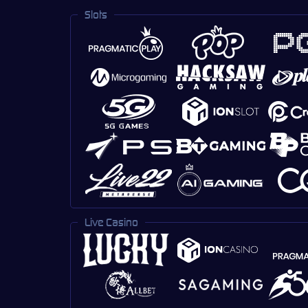
Slots
Live Casino