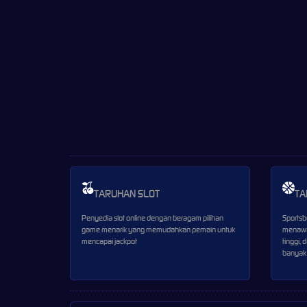
TARUHAN SLOT
TA
Penyedia slot online dengan beragam pilihan
Sportsb
game menarik yang memudahkan pemain untuk
menawar
mencapai jackpot
tinggi,
banyak 