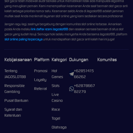
slot gacor telah melewati audit berkala untuk memastikan tidak ada manipulasi algoritma
yang merugikan pemain. Kami menempatkan keamanan Anda saat bermain slot gacor anti
kalah sebagai prioritas nomor satu. Keamanan saldo Anda di Jagoslot88 adalah jaminan
mutlak saat Anda menikmati layanan slot online yang kami sediakan secara profesional.
Jangan ragu lagi, saatnya bergabung dengan komunitas slot online terbesar. Amankan
posisi Anda melalui
link daftar resmi Jagoslot88
dan rasakan sensasi bermain di situs slot
gacor yang sudah teruji. Semoga hoki selalu menyertai Anda bersama Jagoslot88, platform
slot online paling terpercaya
untuk mendapatkan slot gacor anti kalah hari ini juga!
Kebijaksanaan
Platform
Kategori
Dukungan
Komunitas
Tentang
Promosi
Hot
+62851415
JAGOSLOT88
Games
66262
Loyalty
Responsible
Slots
+62878667
Referral
Gambling
82279
Live
Pusat Bantuan
Casino
Syarat dan
Race
Ketentuan
Togel
Olahraga