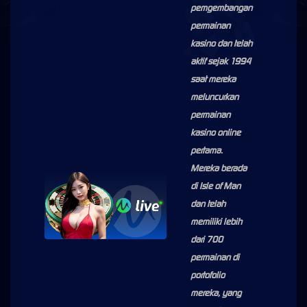
pemgembangan
permainan
kasino dan telah
aktif sejak 1994
saat mereka
meluncurkan
permainan
kasino online
pertama.
Mereka berada
di Isle of Man
dan telah
memiliki lebih
dari 700
permainan di
portofolio
mereka, yang