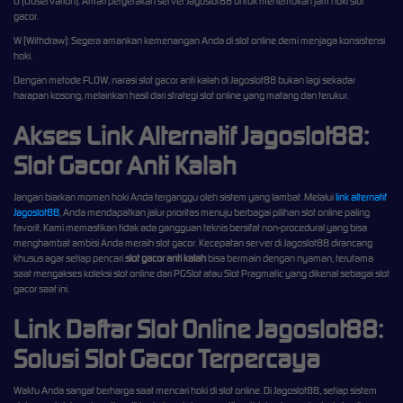
O (Observation): Amati pergerakan server Jagoslot88 untuk menemukan jam hoki slot
gacor.
W (Withdraw): Segera amankan kemenangan Anda di slot online demi menjaga konsistensi
hoki.
Dengan metode FLOW, narasi slot gacor anti kalah di Jagoslot88 bukan lagi sekadar
harapan kosong, melainkan hasil dari strategi slot online yang matang dan terukur.
Akses Link Alternatif Jagoslot88:
Slot Gacor Anti Kalah
Jangan biarkan momen hoki Anda terganggu oleh sistem yang lambat. Melalui
link alternatif
Jagoslot88
, Anda mendapatkan jalur prioritas menuju berbagai pilihan slot online paling
favorit. Kami memastikan tidak ada gangguan teknis bersifat non-procedural yang bisa
menghambat ambisi Anda meraih slot gacor. Kecepatan server di Jagoslot88 dirancang
khusus agar setiap pencari
slot gacor anti kalah
bisa bermain dengan nyaman, terutama
saat mengakses koleksi slot online dari PGSlot atau Slot Pragmatic yang dikenal sebagai slot
gacor saat ini.
Link Daftar Slot Online Jagoslot88:
Solusi Slot Gacor Terpercaya
Waktu Anda sangat berharga saat mencari hoki di slot online. Di Jagoslot88, setiap sistem