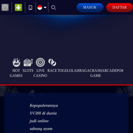
MASUK
DAFTAR
HOT
SLOTS
LIVE
RACE
TOGEL
OLAHRAGA
CRASH
ARCADE
POKER
E-
SABUN
GAMES
CASINO
GAME
SPORTS
AYAM
Kepopulerannya
SV388 di dunia
judi online
sabung ayam